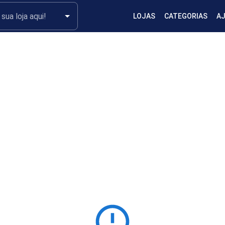
LOJAS
CATEGORIAS
A