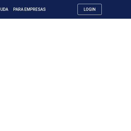
JUDA
PARA EMPRESAS
LOGIN