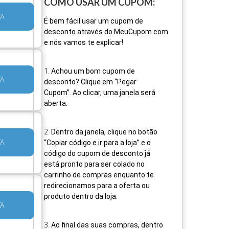
COMO USAR UM CUPOM:
TA
É bem fácil usar um cupom de
desconto através do MeuCupom.com
e nós vamos te explicar!
1
.
Achou um bom cupom de
TA
desconto? Clique em “Pegar
Cupom”. Ao clicar, uma janela será
aberta.
2
.
Dentro da janela, clique no botão
TA
“Copiar código e ir para a loja” e o
código do cupom de desconto já
está pronto para ser colado no
carrinho de compras enquanto te
redirecionamos para a oferta ou
produto dentro da loja.
TA
3
.
Ao final das suas compras, dentro