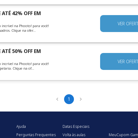
ATÉ 42% OFF EM
VER OFER
incrível na Phooto! para você!
ros. Clique na ofer...
ATÉ 50% OFF EM
VER OFER
incrível na Phooto! para você!
laria. Clique na of...
1
Ajuda
Datas Especiais
Perguntas Frequentes
Volta às aulas
MeuCupom Gam