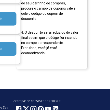
de seu carrinho de compras,
procure o campo de cupons/vale e
cole o código do cupom de
TA
desconto.
4
.
O desconto será reduzido do valor
final assim que o código for inserido
no campo correspondente.
Prontinho, você já está
TA
economizando!
Acompanhe nossas redes sociais:
e Day