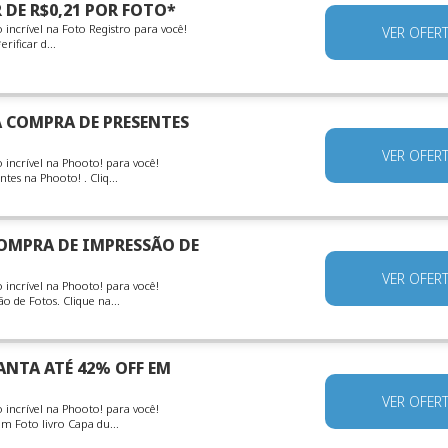
 DE R$0,21 POR FOTO*
ncrível na Foto Registro para você!
VER OFER
rificar d...
 COMPRA DE PRESENTES
VER OFER
incrível na Phooto! para você!
es na Phooto! . Cliq...
OMPRA DE IMPRESSÃO DE
VER OFER
incrível na Phooto! para você!
 de Fotos. Clique na...
NTA ATÉ 42% OFF EM
VER OFER
incrível na Phooto! para você!
 Foto livro Capa du...