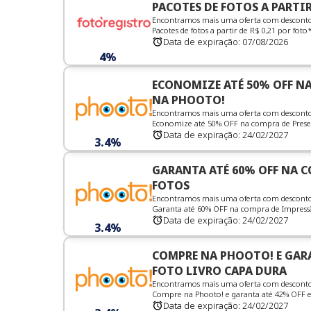
PACOTES DE FOTOS A PARTIR
Encontramos mais uma oferta com desconto i
Pacotes de fotos a partir de R$ 0,21 por foto*e
Data de expiração:
07/08/2026
4%
ECONOMIZE ATÉ 50% OFF NA
NA PHOOTO!
Encontramos mais uma oferta com desconto 
Economize até 50% OFF na compra de Present
Data de expiração:
24/02/2027
3.4%
GARANTA ATÉ 60% OFF NA C
FOTOS
Encontramos mais uma oferta com desconto 
Garanta até 60% OFF na compra de Impressão
Data de expiração:
24/02/2027
3.4%
COMPRE NA PHOOTO! E GARA
FOTO LIVRO CAPA DURA
Encontramos mais uma oferta com desconto 
Compre na Phooto! e garanta até 42% OFF em
Data de expiração:
24/02/2027