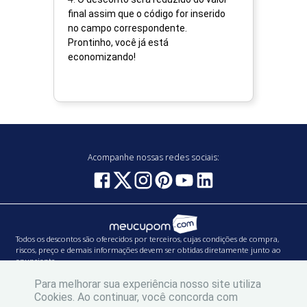
final assim que o código for inserido
no campo correspondente.
Prontinho, você já está
economizando!
Acompanhe nossas redes sociais:
Todos os descontos são oferecidos por terceiros, cujas condições de compra,
riscos, preço e demais informações devem ser obtidas diretamente junto ao
anunciante.
PW BRANDS SERVIÇOS DE MIDIA LTDA | CNPJ: 19.994.038/0001-55 | Inscrição
Para melhorar sua experiência nosso site utiliza
Municipal: 0.609.191-1
Cookies. Ao continuar, você concorda com