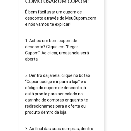
COMO USAR UM CUPOM:
É bem fácil usar um cupom de
desconto através do MeuCupom.com
e nós vamos te explicar!
1
.
Achou um bom cupom de
desconto? Clique em “Pegar
Cupom”. Ao clicar, uma janela será
aberta.
2
.
Dentro da janela, clique no botão
“Copiar código e ir para a loja” e o
código do cupom de desconto já
está pronto para ser colado no
carrinho de compras enquanto te
redirecionamos para a oferta ou
produto dentro da loja.
3
.
Ao final das suas compras, dentro