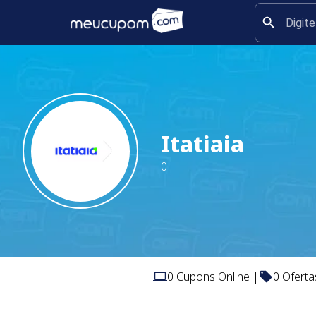
Itatiaia
0
0
Cupons Online |
0
Oferta