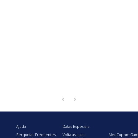
Ajuda
Datas Especiais
Perguntas Frequentes
Volta às aulas
MeuCupom Gam