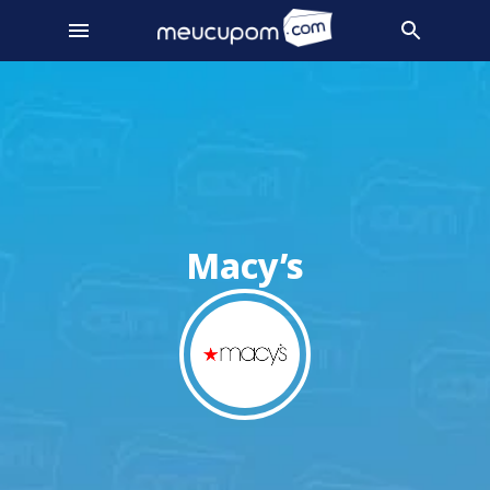
Macy’s