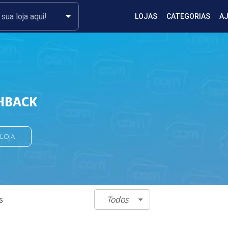
LOJAS
CATEGORIAS
A
HBACK
 LOJA
Todos
s