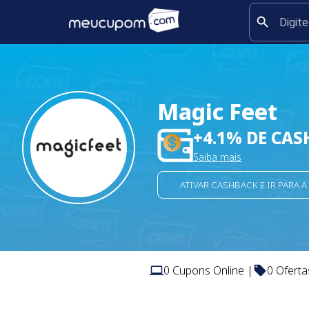
Magic Feet
+
4.1
% DE CAS
Saiba mais
ATIVAR CASHBACK E IR PARA A
0
Cupons Online |
0
Oferta