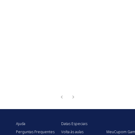
Ajuda
Datas Especiais
Perguntas Frequentes
Volta às aulas
MeuCupom Gam