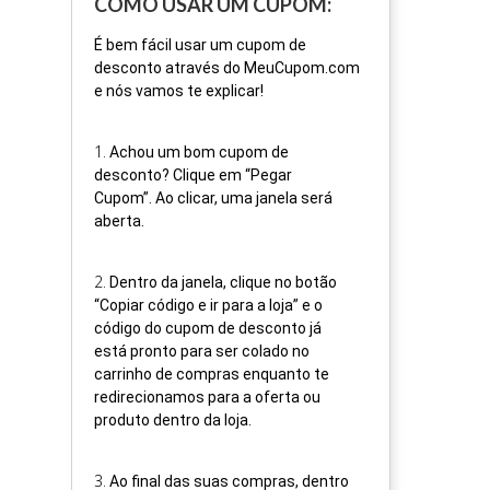
COMO USAR UM CUPOM:
É bem fácil usar um cupom de
desconto através do MeuCupom.com
e nós vamos te explicar!
1
.
Achou um bom cupom de
desconto? Clique em “Pegar
Cupom”. Ao clicar, uma janela será
aberta.
2
.
Dentro da janela, clique no botão
“Copiar código e ir para a loja” e o
código do cupom de desconto já
está pronto para ser colado no
carrinho de compras enquanto te
redirecionamos para a oferta ou
produto dentro da loja.
3
.
Ao final das suas compras, dentro