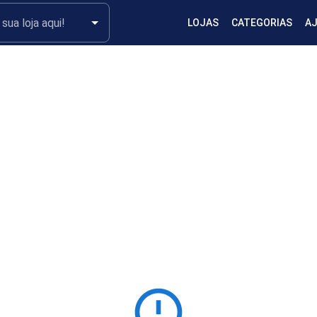
LOJAS
CATEGORIAS
A