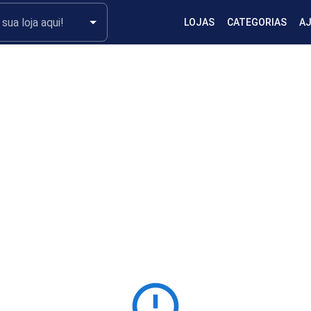
LOJAS
CATEGORIAS
A