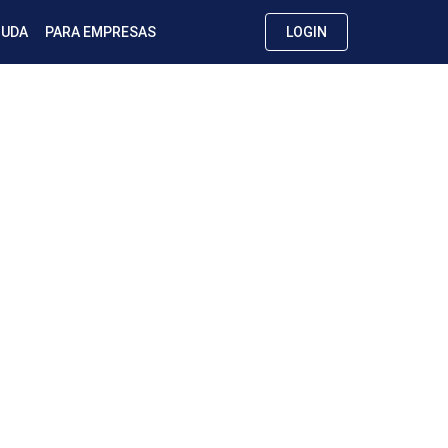
JUDA
PARA EMPRESAS
LOGIN