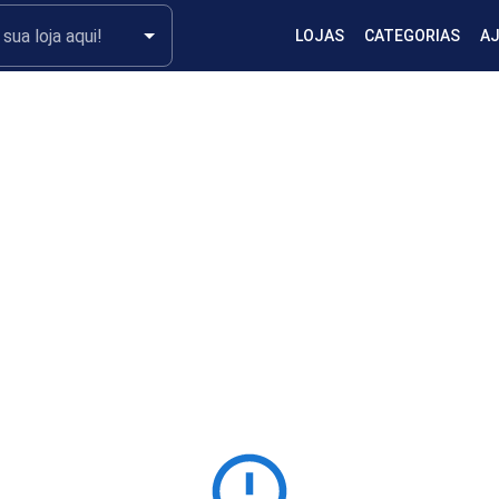
LOJAS
CATEGORIAS
A