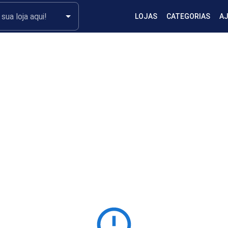
LOJAS
CATEGORIAS
A