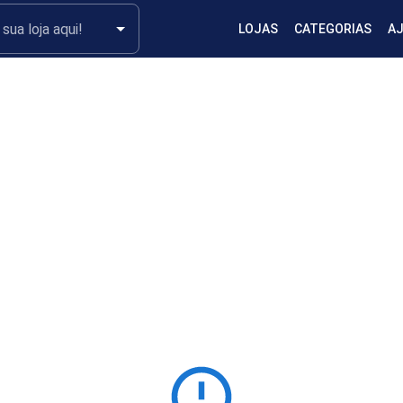
LOJAS
CATEGORIAS
A