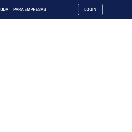
JUDA
PARA EMPRESAS
LOGIN