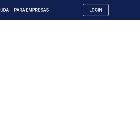
JUDA
PARA EMPRESAS
LOGIN