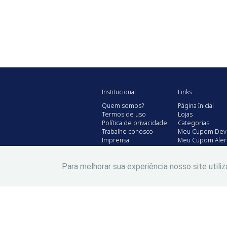
Institucional
Links
Quem somos?
Página Inicial
Termos de uso
Lojas
Política de privacidade
Categorias
Trabalhe conosco
Meu Cupom Dev
Imprensa
Meu Cupom Aler
Contato
Blog
Meu Cupom Clu
Para melhorar sua experiência nosso site util
Todos os descontos s
anunciante.