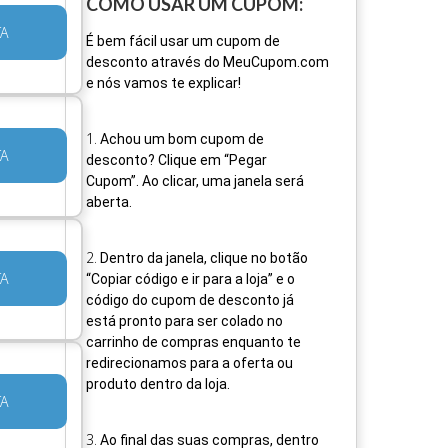
COMO USAR UM CUPOM:
TA
É bem fácil usar um cupom de
desconto através do MeuCupom.com
e nós vamos te explicar!
1
.
Achou um bom cupom de
TA
desconto? Clique em “Pegar
Cupom”. Ao clicar, uma janela será
aberta.
2
.
Dentro da janela, clique no botão
TA
“Copiar código e ir para a loja” e o
código do cupom de desconto já
está pronto para ser colado no
carrinho de compras enquanto te
redirecionamos para a oferta ou
produto dentro da loja.
TA
3
.
Ao final das suas compras, dentro