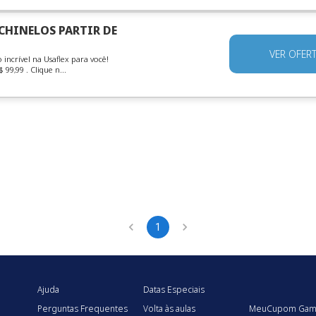
CHINELOS PARTIR DE
VER OFER
ncrível na Usaflex para você!
99,99 . Clique n...
1
Ajuda
Datas Especiais
Perguntas Frequentes
Volta às aulas
MeuCupom Gam