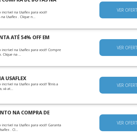
VER OFER
ncrível na Usaflex para você!
 Usaflex . Clique n...
NTA ATÉ 54% OFF EM
VER OFER
incrível na Usaflex para você! Compre
 Clique na ...
NA USAFLEX
crível na Usaflex para você! Tênis a
VER OFER
 vá at...
ONTO NA COMPRA DE
VER OFER
ncrível na Usaflex para você! Garanta
flex . Cl...