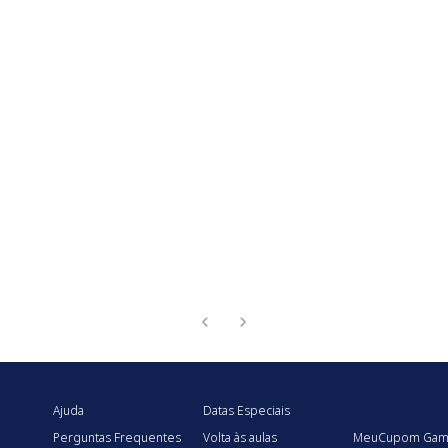
Ajuda
Datas Especiais
Perguntas Frequentes
Volta às aulas
MeuCupom Gam