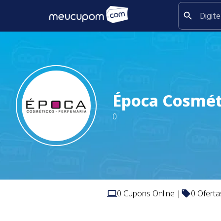
Época Cosmét
0
0
Cupons Online |
0
Oferta