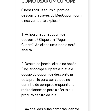
COMO USAR UM CUPOM:
É bem fácil usar um cupom de
desconto através do MeuCupom.com
e nós vamos te explicar!
1
.
Achou um bom cupom de
desconto? Clique em “Pegar
Cupom”. Ao clicar, uma janela será
aberta.
2
.
Dentro da janela, clique no botão
“Copiar código e ir para a loja” e o
código do cupom de desconto já
está pronto para ser colado no
carrinho de compras enquanto te
redirecionamos para a oferta ou
produto dentro da loja.
3
.
Ao final das suas compras, dentro