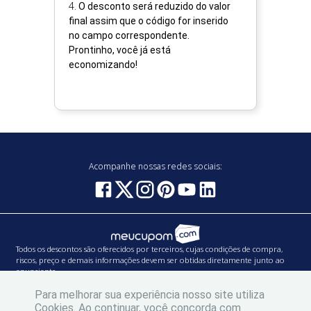
4
.
O desconto será reduzido do valor
final assim que o código for inserido
no campo correspondente.
Prontinho, você já está
economizando!
Acompanhe nossas redes sociais:
Todos os descontos são oferecidos por terceiros, cujas condições de compra,
riscos, preço e demais informações devem ser obtidas diretamente junto ao
anunciante.
PW BRANDS SERVIÇOS DE MIDIA LTDA | CNPJ: 19.994.038/0001-55 | Inscrição
Para melhorar sua experiência nosso site utiliza
Municipal: 0.609.191-1
Cookies. Ao continuar, você concorda com