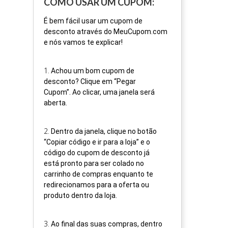
COMO USAR UM CUPOM:
É bem fácil usar um cupom de
desconto através do MeuCupom.com
e nós vamos te explicar!
1
.
Achou um bom cupom de
desconto? Clique em “Pegar
Cupom”. Ao clicar, uma janela será
aberta.
2
.
Dentro da janela, clique no botão
“Copiar código e ir para a loja” e o
código do cupom de desconto já
está pronto para ser colado no
carrinho de compras enquanto te
redirecionamos para a oferta ou
produto dentro da loja.
3
.
Ao final das suas compras, dentro