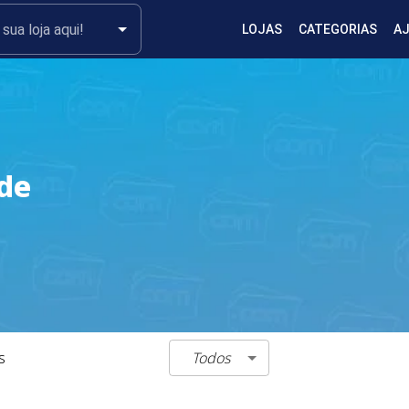
LOJAS
CATEGORIAS
A
ede
Todos
s