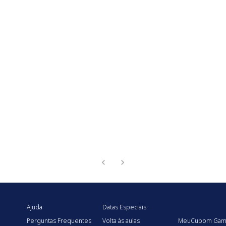
Ajuda
Datas Especiais
Perguntas Frequentes
Volta às aulas
MeuCupom Gam