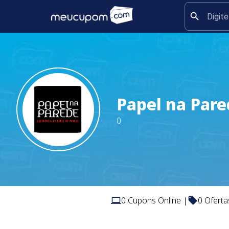
Papel na Par
0
0
Cupons Online |
0
Oferta