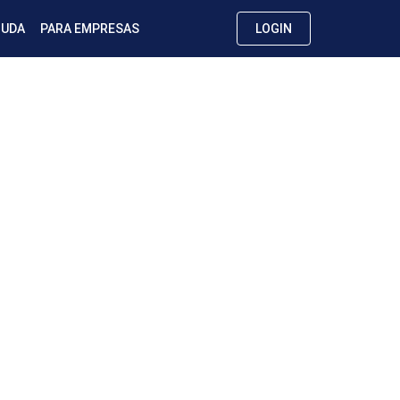
JUDA
PARA EMPRESAS
LOGIN