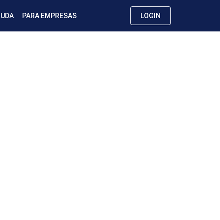
JUDA
PARA EMPRESAS
LOGIN